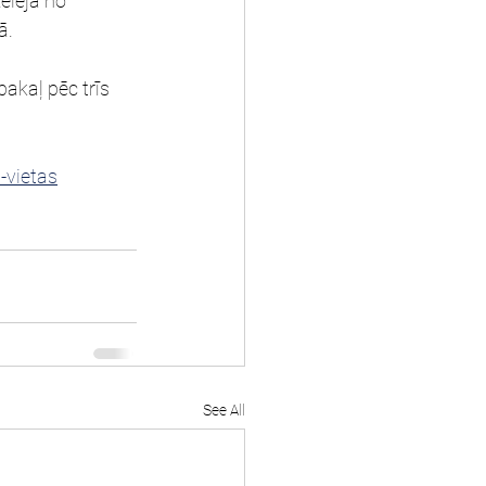
elejā no 
ā.
pakaļ pēc trīs 
-vietas
See All