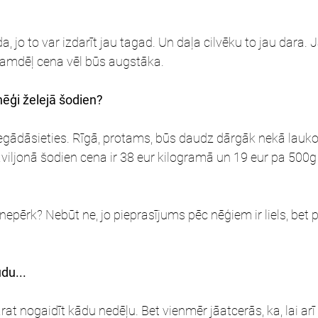
 jo to var izdarīt jau tagad. Un daļa cilvēku to jau dara. Jā
tamdēļ cena vēl būs augstāka.
nēģi želejā šodien?
 iegādāsieties. Rīgā, protams, būs daudz dārgāk nekā lauko
aviljonā šodien cena ir 38 eur kilogramā un 19 eur pa 500g
nepērk? Nebūt ne, jo pieprasījums pēc nēģiem ir liels, bet 
du...
arat nogaidīt kādu nedēļu. Bet vienmēr jāatcerās, ka, lai ar