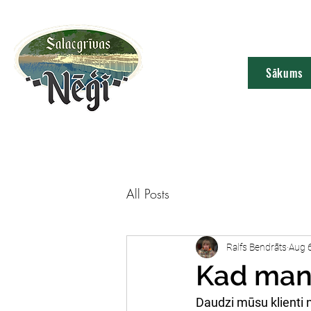
Sākums
All Posts
Ralfs Bendrāts
Aug 
Kad man 
Daudzi mūsu klienti n