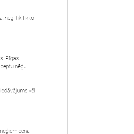
, nēģi tik tikko 
s. Rīgas 
 ceptu nēģu 
piedāvājums vēl 
ī nēģiem cena 