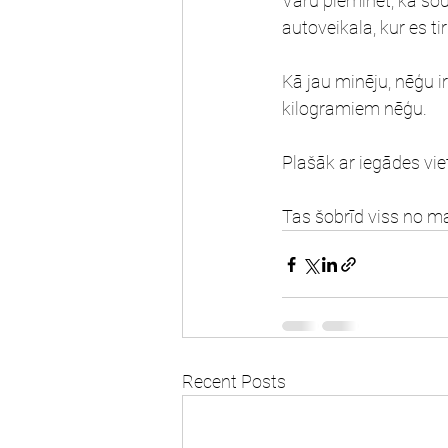
Varu pieminēt, ka šod
autoveikala, kur es ti
Kā jau minēju, nēģu ir
kilogramiem nēģu.
Plašāk ar iegādes viet
Tas šobrīd viss no m
Recent Posts