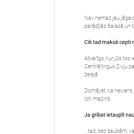
Nav nemaz jau jāgaida,
parādījās Salacā un 
Cik tad maksā cepti 
Atkarīgs, kur jūs tos
Centrāltirgus Zivju p
želejā.
Domājiet, ka neviens 
ļoti maziņš.
Ja gribat ietaupīt nau
...tad, bez šaubām, v