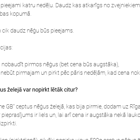
būt pieejami katru nedēļu. Daudz kas atkarīgs no zvejniekiem
dabas kopumā.
n cik daudz nēģu būs pieejams.
cijas:
 nobaudīt pirmos nēģus (bet cena būs augstāka),
, nebūt pirmajam un pirkt pēc pāris nedēļām, kad cena nokr
 želejā var nopirkt lētāk citur?
e GB" ceptus nēģus želejā, kas bija pirmie, dodam uz Rīgas
ur pieprasījums ir liels un, lai arī cena ir augstāka nekā lauko
zpirkti.