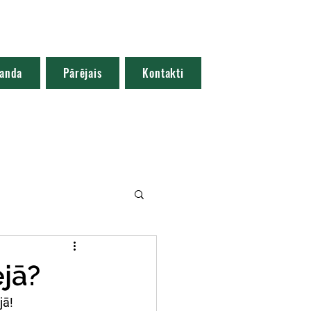
anda
Pārējais
Kontakti
jā?
jā!