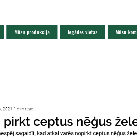
Mūsu produkcija
Iegādes vietas
Mūsu kom
6, 2021
1 min read
pirkt ceptus nēģus žele
espēj sagaidīt, kad atkal varēs nopirkt ceptus nēģus žele