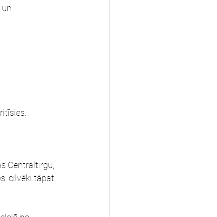
 un 
itīsies.
 Centrāltirgu, 
s, cilvēki tāpat 