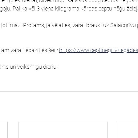
ien (piektdienā), cilvēki nopirka visus 500g ceptus nēģus ž
rgoju. Palika vēl 3 viena kilograma kārbas ceptu nēģu želej
 ļoti maz. Protams, ja vēlaties, varat braukt uz Salacgrīvu 
ām varat iepazīties šeit: 
https://www.ceptinegi.lv/iegādes
anis un veiksmīgu dienu!