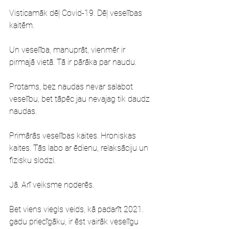
Visticamāk dēļ Covid-19. Dēļ veselības 
kaitēm.
Un veselība, manuprāt, vienmēr ir 
pirmajā vietā. Tā ir pārāka par naudu.
Protams, bez naudas nevar salabot 
veselību, bet tāpēc jau nevajag tik daudz 
naudas.
Primārās veselības kaites. Hroniskas 
kaites. Tās labo ar ēdienu, relaksāciju un 
fizisku slodzi.
Jā. Arī veiksme noderēs.
Bet viens viegls veids, kā padarīt 2021. 
gadu priecīgāku, ir ēst vairāk veselīgu 