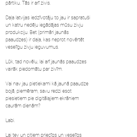
pārtiku. Tās ir arī zivis.
Daļa latvijas iedzīvotāju to jau ir sapratuši 
un katru nedēļu iegādājas mūsu zivju 
produkciju. Bet (primāri jaunās 
paaudzes) ir daļa, kas neprot novērtēt 
veselīgu zivju ieguvumus.
Lūk, tad novēlu, lai arī jaunās paaudzes 
vairāk piedomātu par zivīm.
Vai nav jau pietiekami kā jaunā paaudze 
bojā, piemēram, savu redzi esot 
piesietiem pie digitālajiem ekrāniem 
caurām dienām?
Labi.
Lai tev un citiem priecīgs un veselīgs 