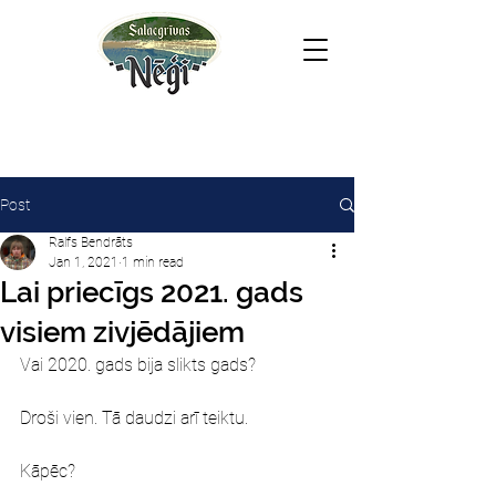
Post
Ralfs Bendrāts
Jan 1, 2021
1 min read
Lai priecīgs 2021. gads
visiem zivjēdājiem
Vai 2020. gads bija slikts gads?
Droši vien. Tā daudzi arī teiktu.
Kāpēc?