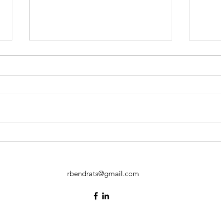
Sezona zivīm. Kas jāzina?
Zivj
nosl
ledu
nekā
rbendrats@gmail.com