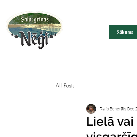
Sākums
All Posts
Ralfs Bendrāts
Dec 
Lielā va
visgaršī