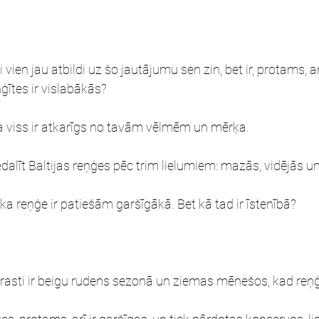
i vien jau atbildi uz šo jautājumu sen zin, bet ir, protams, a
ģītes ir vislabākās?
ka viss ir atkarīgs no tavām vēlmēm un mērķa.
alīt Baltijas reņģes pēc trim lielumiem: mazās, vidējās un 
ka reņģe ir patiešām garšīgākā. Bet kā tad ir īstenībā?
rasti ir beigu rudens sezonā un ziemas mēnešos, kad reņģ