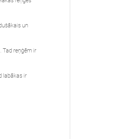
elākas reņģes 
edušākais un 
ā. Tad reņģēm ir 
d labākas ir 