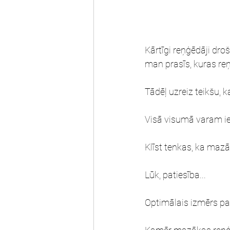
Kārtīgi reņģēdāji droš
man prasīs, kuras reņ
Tādēļ uzreiz teikšu, 
Visā visumā varam ied
Klīst tenkas, ka mazā
Lūk, patiesība...
Optimālais izmērs pa