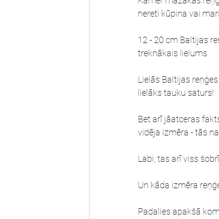
Kamēr mazākas reņģes,
nereti kūpina vai mar
12 - 20 cm Baltijas r
treknākais lielums.
Lielās Baltijas reņģes
lielāks tauku saturs!
Bet arī jāatceras fakt
vidēja izmēra - tās na
Labi, tas arī viss šob
Un kāda izmēra reņģe
Padalies apakšā kom