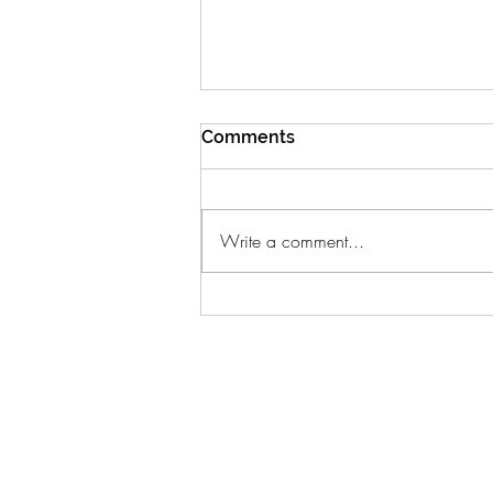
Comments
Write a comment...
Zelta Nēģis: Ceļvedis
Autentiskā Baudīšanā