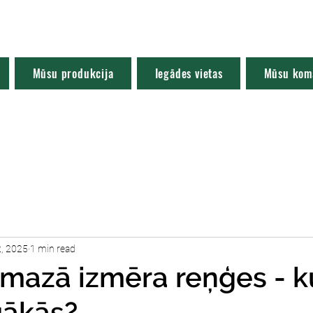
Mūsu produkcija
Iegādes vietas
Mūsu kom
2, 2025
1 min read
i mazā izmēra reņģes - ku
gākās?