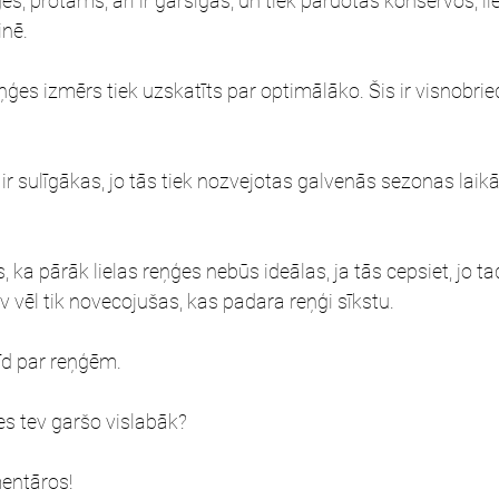
 protams, arī ir garšīgas, un tiek pārdotas konservos, li
inē.
eņģes izmērs tiek uzskatīts par optimālāko. Šis ir visnobri
 ir sulīgākas, jo tās tiek nozvejotas galvenās sezonas laik
s, ka pārāk lielas reņģes nebūs ideālas, ja tās cepsiet, jo ta
v vēl tik novecojušas, kas padara reņģi sīkstu.
rīd par reņģēm.
s tev garšo vislabāk?
entāros!