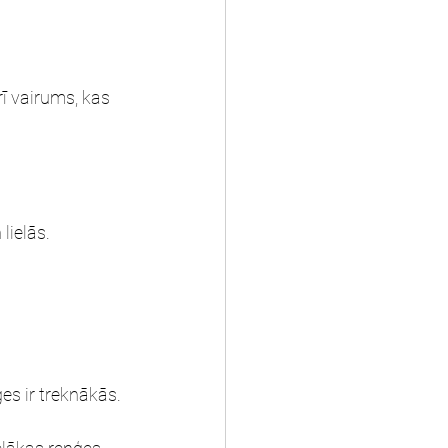
rī vairums, kas 
lielās.
es ir treknākās.