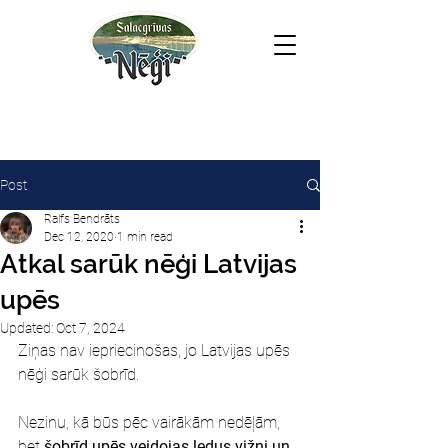
Post
Ralfs Bendrāts
Dec 12, 2020
1 min read
Atkal sarūk nēģi Latvijas
upēs
Updated:
Oct 7, 2024
Ziņas nav iepriecinošas, jo Latvijas upēs 
nēģi sarūk šobrīd.
Nezinu, kā būs pēc vairākām nedēļām, 
bet 
šobrīd upēs veidojas ledus vižņi un 