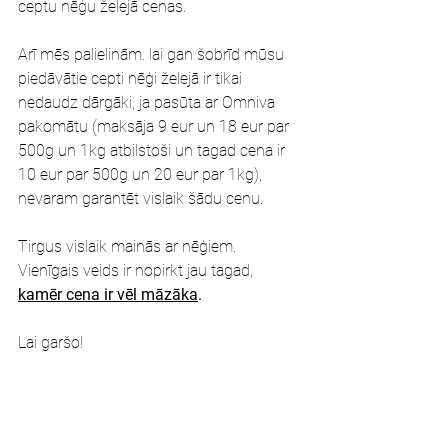
ceptu nēģu želejā cenas.
Arī mēs palielinām. lai gan šobrīd mūsu 
piedāvātie cepti nēģi želejā ir tikai 
nedaudz dārgāki, ja pasūta ar Omniva 
pakomātu (maksāja 9 eur un 18 eur par 
500g un 1kg atbilstoši un tagad cena ir 
10 eur par 500g un 20 eur par 1kg), 
nevaram garantēt vislaik šādu cenu.
Tirgus vislaik mainās ar nēģiem. 
Vienīgais veids ir nopirkt jau tagad, 
kamēr cena ir vēl māzāka
.
Lai garšo!