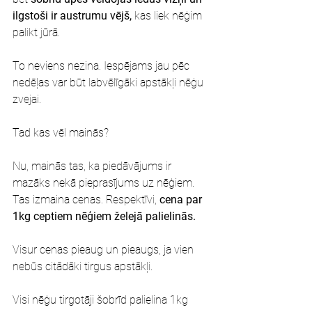
ilgstoši ir austrumu vējš,
 kas liek nēģim 
palikt jūrā.
To neviens nezina. Iespējams jau pēc 
nedēļas var būt labvēlīgāki apstākļi nēģu 
zvejai.
Tad kas vēl mainās?
Nu, mainās tas, ka piedāvājums ir 
mazāks nekā pieprasījums uz nēģiem. 
Tas izmaina cenas. Respektīvi, 
cena par 
1kg ceptiem nēģiem želejā palielinās.
Visur cenas pieaug un pieaugs, ja vien 
nebūs citādāki tirgus apstākļi.
Visi nēģu tirgotāji šobrīd palielina 1kg 