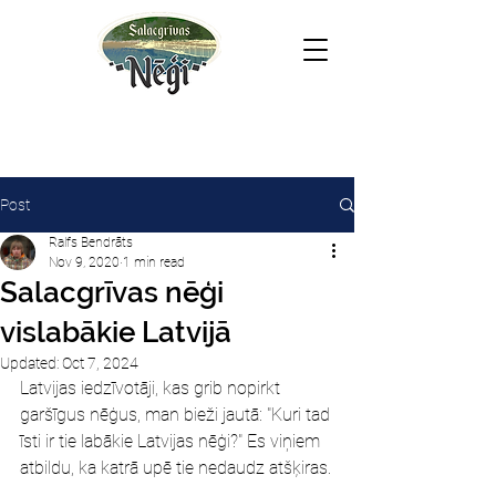
Post
Ralfs Bendrāts
Nov 9, 2020
1 min read
Salacgrīvas nēģi
vislabākie Latvijā
Updated:
Oct 7, 2024
Latvijas iedzīvotāji, kas grib nopirkt 
garšīgus nēģus, man bieži jautā: "Kuri tad 
īsti ir tie labākie Latvijas nēģi?" Es viņiem 
atbildu, ka katrā upē tie nedaudz atšķiras.