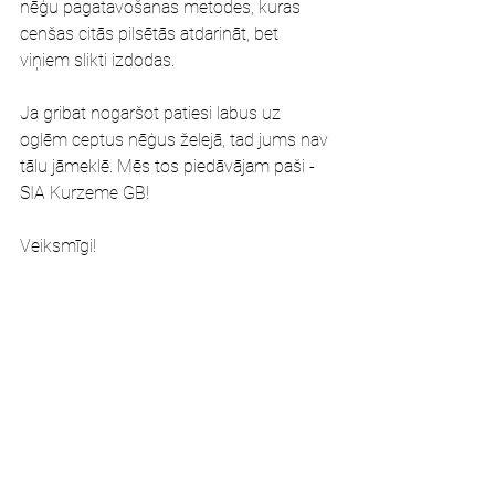
nēģu pagatavošanas metodes, kuras 
cenšas citās pilsētās atdarināt, bet 
viņiem slikti izdodas.
Ja gribat nogaršot patiesi labus uz 
oglēm ceptus nēģus želejā, tad jums nav 
tālu jāmeklē. Mēs tos piedāvājam paši - 
SIA Kurzeme GB!
Veiksmīgi!