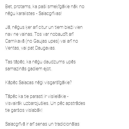
Bet, protams, ka paši smeķīgākie nāk no 
nēģu karalistes - Salacgrīvas!
Jā, nēģus ķer arī citur un tiem bieži vien 
nav ne vainas. Tos var nobaudīt arī 
Carnikavā (no Gaujas upes) vai arī no 
Ventas, vai pat Daugavas.
Tas tāpēc, ka nēģu daudzums upēs 
samazinās gadiem ejot.
Kāpēc Salacas nēģi visgaršīgākie?
Tāpēc ka tie parasti ir vislielākie - 
visvairāk uzbarojušies. Un pēc apstrādes 
tie garšos vislabāk!
Salacgrīvā ir arī senas un tradicionālas 